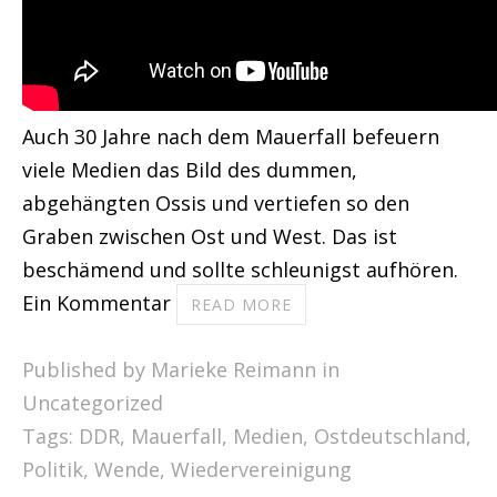
Auch 30 Jahre nach dem Mauerfall befeuern
viele Medien das Bild des dummen,
abgehängten Ossis und vertiefen so den
Graben zwischen Ost und West. Das ist
beschämend und sollte schleunigst aufhören.
Ein Kommentar
READ MORE
Published by Marieke Reimann in
Uncategorized
Tags:
DDR
,
Mauerfall
,
Medien
,
Ostdeutschland
,
Politik
,
Wende
,
Wiedervereinigung