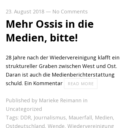
23. August 2018
—
No Comments
Mehr Ossis in die
Medien, bitte!
28 Jahre nach der Wiedervereinigung klafft ein
struktureller Graben zwischen West und Ost.
Daran ist auch die Medienberichterstattung
schuld. Ein Kommentar
READ MORE
Published by Marieke Reimann in
Uncategorized
Tags:
DDR
,
Journalismus
,
Mauerfall
,
Medien
,
Ostdeutschland
,
Wende
,
Wiedervereinigung