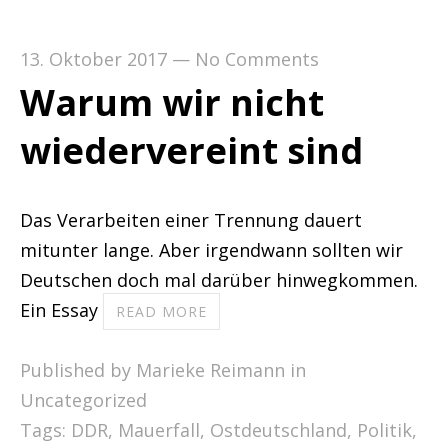
13. Oktober 2017
—
No Comments
Warum wir nicht
wiedervereint sind
Das Verarbeiten einer Trennung dauert
mitunter lange. Aber irgendwann sollten wir
Deutschen doch mal darüber hinwegkommen.
Ein Essay
READ MORE
Published by Marieke Reimann in
Uncategorized
Tags:
DDR
,
Mauerfall
,
Ostdeutschland
,
Politik
,