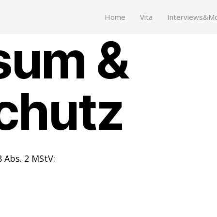
Home
Vita
Interviews&Mo
sum &
chutz
8 Abs. 2 MStV: