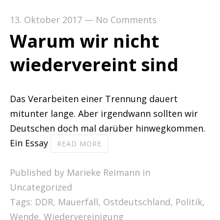
13. Oktober 2017
—
No Comments
Warum wir nicht
wiedervereint sind
Das Verarbeiten einer Trennung dauert
mitunter lange. Aber irgendwann sollten wir
Deutschen doch mal darüber hinwegkommen.
Ein Essay
READ MORE
Published by Marieke Reimann in
Uncategorized
Tags:
DDR
,
Mauerfall
,
Ostdeutschland
,
Politik
,
Wende
,
Wiedervereinigung