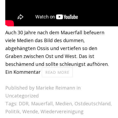
Auch 30 Jahre nach dem Mauerfall befeuern
viele Medien das Bild des dummen,
abgehängten Ossis und vertiefen so den
Graben zwischen Ost und West. Das ist
beschämend und sollte schleunigst aufhören.
Ein Kommentar
READ MORE
Published by Marieke Reimann in
Uncategorized
Tags:
DDR
,
Mauerfall
,
Medien
,
Ostdeutschland
,
Politik
,
Wende
,
Wiedervereinigung