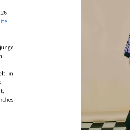
.26
ite
 junge
n
lt, in
s
t,
nches