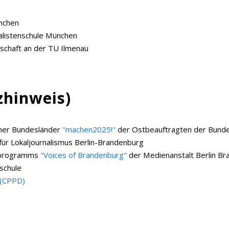
ünchen
alistenschule München
schaft an der TU Ilmenau
zhinweis)
cher Bundesländer
"machen2025!"
der Ostbeauftragten der Bund
für Lokaljournalismus Berlin-Brandenburg
erprogramms
"Voices of Brandenburg"
der Medienanstalt Berlin B
schule
(CPPD)