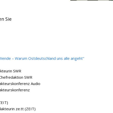
n Sie
Wende – Warum Ostdeutschland uns alle angeht"
kteurin SWR
 Chefredaktion SWR
akteurskonferenz Audio
akteurskonferenz
ZEIT)
kteurin ze.tt (ZEIT)