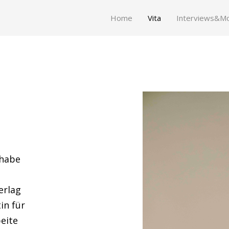
Home
Vita
Interviews&Mo
 habe
erlag
in für
beite